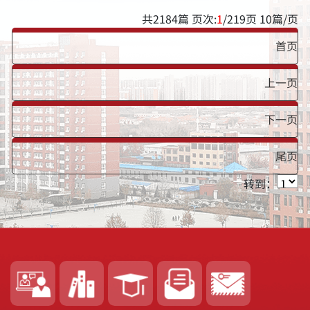
共
2184
篇 页次:
1
/
219
页
10
篇/页
首页
上一页
下一页
尾页
转到：