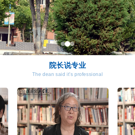
院长说专业
The dean said it's professional