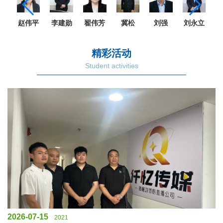
赵伟平
娟
李建勋
翟伟芳
冀松
刘强
刘永立
精彩活动
Student activities
2026-07-15
2021