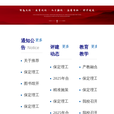
通知公
更多
学
评建
更多
教育
更多
告
Notice
管
动态
教学
S
Assessment
Teaching
关于推荐
wo
保定理工
产教融合
申报第三
保定理工
学院诊断
2025年合
育英才 低
保定理工
批省级一
学院就调
图书馆开
评估后新
格评估工
精准施策
空经济蓄
学院“四真
保定理工
流本科课
整住宿费
通免费电
保定理工
举措
作简报第
全力推进
保定理工
新能——
三化
学院组织
我校召开
程的公示
标准面向
子数据库
学院学
保定理工
召
九期
本科教学
学院顺利
2025年合
保定理工
（FT）”课
召开超星
期初教学
我校召开