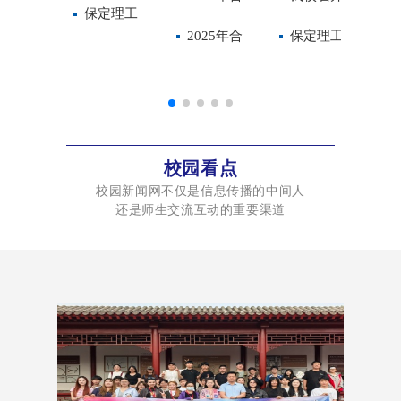
社会征集
试用服
费、住宿
学院2025
保定理工
预评估准
接受本科
格评估工
2025年合
学院无人
程开发工
智慧课程
检查汇报
2025-
保定理工
意见
务，助力
费收费标
年“挑战
学院学生
备工作
教学工作
作简报第
格评估工
机微专业
作坊成功
建设与应
会
2026-2学
学院组织
学校教学
准
杯”全国大
食堂委托
合格诊断
八期
作简报第
正式开课
举办
用专题培
期初教学
召开智慧
科研
学生课外
经营公示
评估
七期
训会
准备会
课程建设
校园看点
学术科技
校园新闻网不仅是信息传播的中间人
专题培训
还是师生交流互动的重要渠道
作品竞赛
会
省赛项目
公示